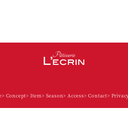
Facebook
Instagram
e
> Concept
> Item
> Season
> Access
> Contact
> Privac