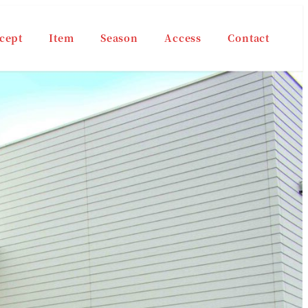
cept
Item
Season
Access
Contact