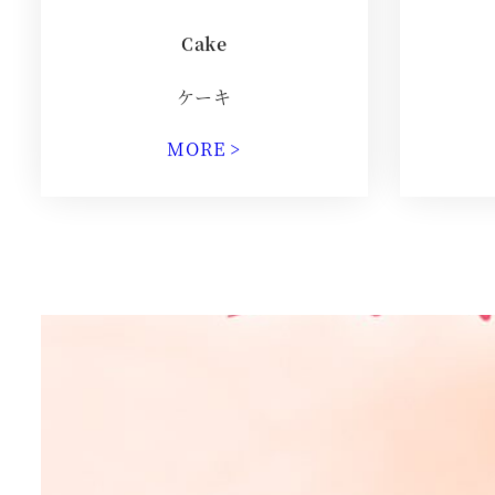
ake
C
ケーキ
MORE >