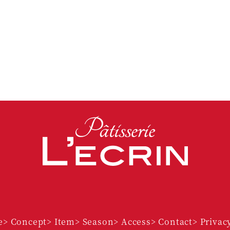
Facebook
Instagram
e
> Concept
> Item
> Season
> Access
> Contact
> Privac