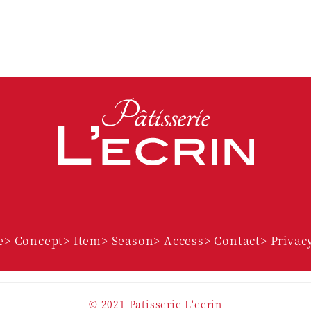
Facebook
Instagram
e
> Concept
> Item
> Season
> Access
> Contact
> Privac
©️ 2021 Patisserie L'ecrin